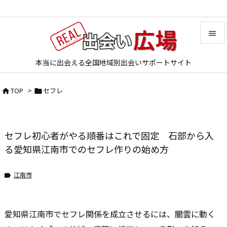


本当に出会える全国地域別出会いサポートサイト
メニュ

TOP
>
セフレ


サイド

前へ
セフレ初心者がやる順番はこれで固定 石部から入

次へ
る愛知県江南市でのセフレ作りの始め方

検索
江南市

愛知県江南市でセフレ関係を成立させるには、闇雲に動く