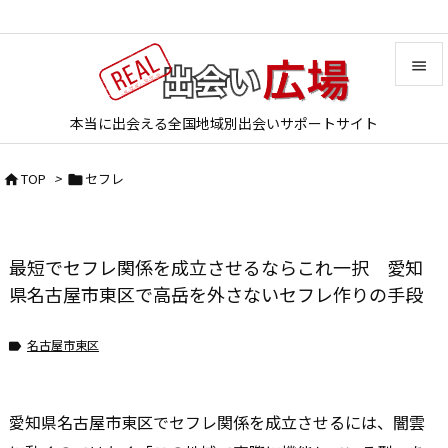


本当に出会える全国地域別出会いサポートサイト
メニュ

TOP
>
セフレ


サイド

前へ
最短でセフレ関係を成立させるならこれ一択 愛知

次へ
県名古屋市東区で高岳を外さないセフレ作りの手段

検索
名古屋市東区

愛知県名古屋市東区でセフレ関係を成立させるには、闇雲