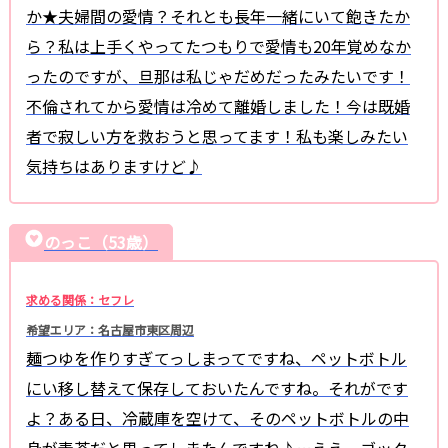
か★夫婦間の愛情？それとも長年一緒にいて飽きたか
ら？私は上手くやってたつもりで愛情も20年覚めなか
ったのですが、旦那は私じゃだめだったみたいです！
不倫されてから愛情は冷めて離婚しました！今は既婚
者で寂しい方を救おうと思ってます！私も楽しみたい
気持ちはありますけど♪
のっこ（53歳）
求める関係：セフレ
希望エリア：名古屋市東区周辺
麺つゆを作りすぎてっしまってですね、ペットボトル
にい移し替えて保存しておいたんですね。それがです
よ？ある日、冷蔵庫を空けて、そのペットボトルの中
身が麦茶だと思ってしまたんですね♪…ええ、ゴック