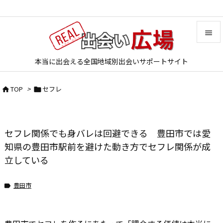


本当に出会える全国地域別出会いサポートサイト
メニュ

TOP
>
セフレ


サイド

前へ
セフレ関係でも身バレは回避できる 豊田市では愛

次へ
知県の豊田市駅前を避けた動き方でセフレ関係が成
立している

検索
豊田市
