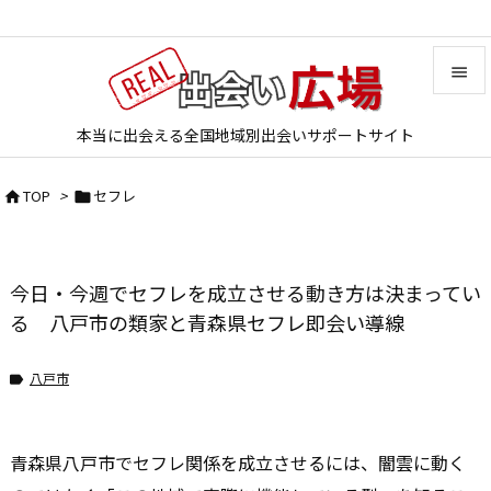


本当に出会える全国地域別出会いサポートサイト
メニュ

TOP
>
セフレ


サイド

前へ
今日・今週でセフレを成立させる動き方は決まってい

次へ
る 八戸市の類家と青森県セフレ即会い導線

検索
八戸市

青森県八戸市でセフレ関係を成立させるには、闇雲に動く