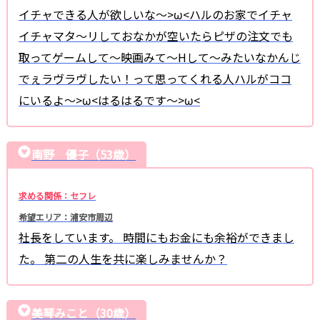
イチャできる人が欲しいな〜>ω<ハルのお家でイチャ
イチャマタ〜リしておなかが空いたらピザの注文でも
取ってゲームして〜映画みて〜Hして〜みたいなかんじ
でぇラヴラヴしたい！って思ってくれる人ハルがココ
にいるよ〜>ω<はるはるです〜>ω<
南野 優子（53歳）
求める関係：セフレ
希望エリア：浦安市周辺
社長をしています。 時間にもお金にも余裕ができまし
た。 第二の人生を共に楽しみませんか？
美琴みこと（30歳）