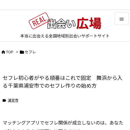


本当に出会える全国地域別出会いサポートサイト
メニュ

TOP
>
セフレ


サイド

前へ
セフレ初心者がやる順番はこれで固定 舞浜から入

次へ
る千葉県浦安市でのセフレ作りの始め方

検索
浦安市

マッチングアプリでセフレ関係が成立しないのは、あなた