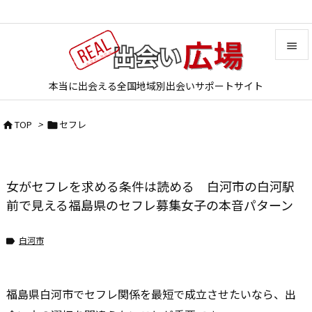


本当に出会える全国地域別出会いサポートサイト
メニュ

TOP
>
セフレ


サイド

前へ
女がセフレを求める条件は読める 白河市の白河駅

次へ
前で見える福島県のセフレ募集女子の本音パターン

検索
白河市

福島県白河市でセフレ関係を最短で成立させたいなら、出