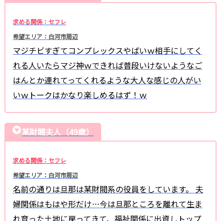
求める関係：セフレ
希望エリア：白河市周辺
マジチビすぎてコンプレックスやばいｗ相手にしてく
れる人いたらマジ神ｗできれば普段いけないようなご
はんとか連れてってくれるような大人な感じの人がい
いｗトークはかなり楽しめるはず！ｗ
某財閥夫人（49歳）
求める関係：セフレ
希望エリア：白河市周辺
名前の通りは旦那は某財閥系の役員をしています。 夫
婦関係はもはや形だけ…今は旦那ところを離れて生ま
れ育った土地に戻ってきて、福祉関係に出資しトップ