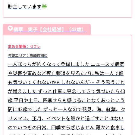
貯金しています
翡翠 実子【会社経営】（43歳）
求める関係：セフレ
希望エリア：高崎市周辺
一人ぼっちが怖くなって登録しました ニュースで病気
や災害や事故など死亡報道を見るたびに私は一人で誰
も気づいてくれないかもしれないんだ… そう思うこと
が増えました ずっと仕事に専念してきて気づいたら43
歳 平日や土日、四季すらも感じることなくあっという
間に43歳でした ずっと一人なので花見、海、紅葉、ク
リスマス、正月、イベントを誰かと過ごすことはない
のでいつもの日常、四季すら感じません 誰かと食事し