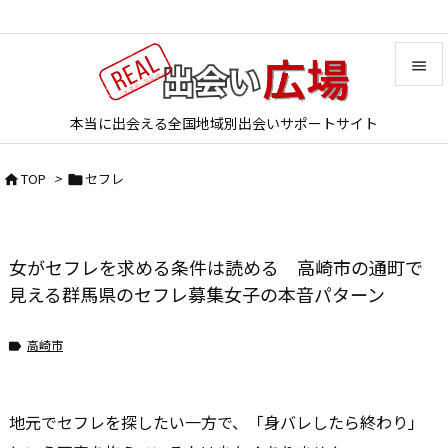


本当に出会える全国地域別出会いサポートサイト
メニュ

TOP
>
セフレ


サイド

前へ
女がセフレを求める条件は読める 高崎市の通町で

次へ
見える群馬県のセフレ募集女子の本音パターン

検索
高崎市

地元でセフレを探したい一方で、「身バレしたら終わり」