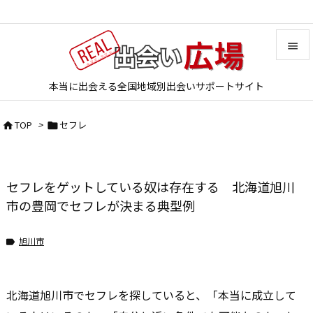


本当に出会える全国地域別出会いサポートサイト
メニュ

TOP
>
セフレ


サイド

前へ
セフレをゲットしている奴は存在する 北海道旭川

次へ
市の豊岡でセフレが決まる典型例

検索
旭川市

北海道旭川市でセフレを探していると、「本当に成立して