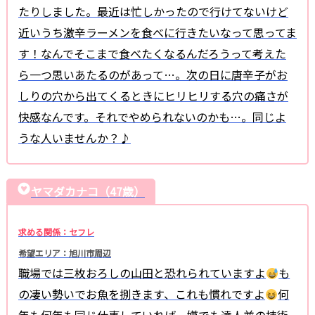
たりしました。最近は忙しかったので行けてないけど
近いうち激辛ラーメンを食べに行きたいなって思ってま
す！なんでそこまで食べたくなるんだろうって考えた
ら一つ思いあたるのがあって…。次の日に唐辛子がお
しりの穴から出てくるときにヒリヒリする穴の痛さが
快感なんです。それでやめられないのかも…。同じよ
うな人いませんか？♪
ヤマダカナコ（47歳）
求める関係：セフレ
希望エリア：旭川市周辺
職場では三枚おろしの山田と恐れられていますよ
も
の凄い勢いでお魚を捌きます、これも慣れですよ
何
年も何年も同じ仕事していれば、嫌でも達人並の技術