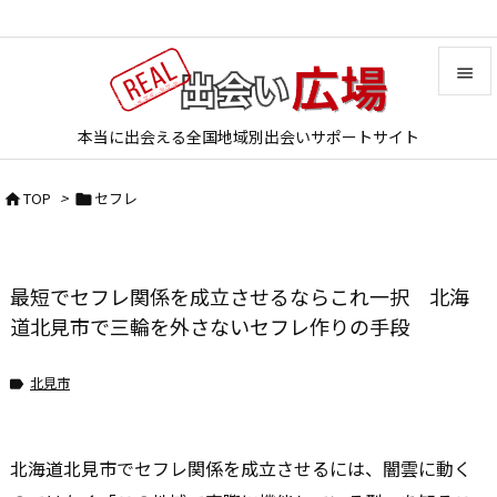


本当に出会える全国地域別出会いサポートサイト
メニュ

TOP
>
セフレ


サイド

前へ
最短でセフレ関係を成立させるならこれ一択 北海

次へ
道北見市で三輪を外さないセフレ作りの手段

検索
北見市

北海道北見市でセフレ関係を成立させるには、闇雲に動く