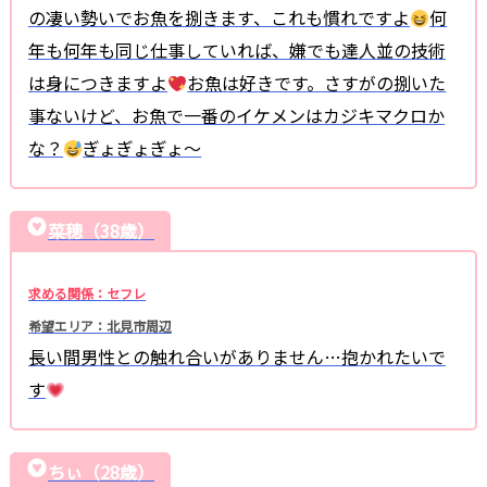
の凄い勢いでお魚を捌きます、これも慣れですよ
何
年も何年も同じ仕事していれば、嫌でも達人並の技術
は身につきますよ
お魚は好きです。さすがの捌いた
事ないけど、お魚で一番のイケメンはカジキマクロか
な？
ぎょぎょぎょ〜
菜穂（38歳）
求める関係：セフレ
希望エリア：北見市周辺
長い間男性との触れ合いがありません…抱かれたいで
す
ちぃ（28歳）