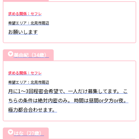
求める関係：セフレ
希望エリア：北見市周辺
お願いします
美由紀（34歳）
求める関係：セフレ
希望エリア：北見市周辺
月に1～3回程密会希望で、一人だけ募集してます。 こ
ちらの条件は絶対内密のみ。 時間は昼間or夕方or夜。
極力都合合わせます。
はな（27歳）