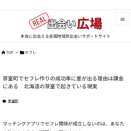


本当に出会える全国地域別出会いサポートサイト
メニュ

TOP
>
セフレ


サイド

前へ
芽室町でセフレ作りの成功率に差が出る理由は課金

次へ
にある 北海道の芽室で起きている現実

検索
芽室町

マッチングアプリでセフレ関係が成立しないのは、あなた