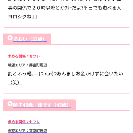
事の関係で２０時以降とかﾌﾘｰだよ?平日でも遊べる人
ヨロシクね
あおい（22歳）
求める関係：セフレ
希望エリア：芽室町周辺
割とふっ軽ε＝(੭ •ω•)੭あんましお金かけずに会いたい
（笑）
順子45歳、雌です（45歳）
求める関係：セフレ
希望エリア：芽室町周辺