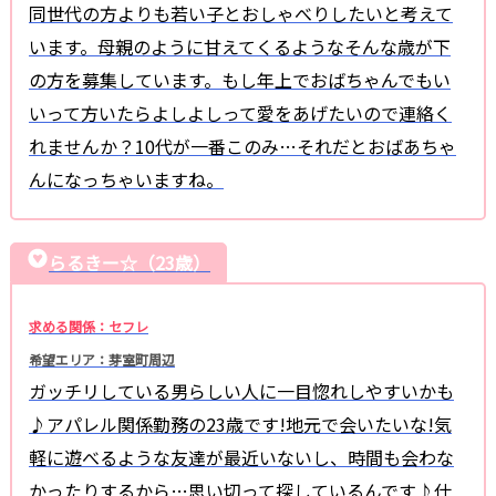
同世代の方よりも若い子とおしゃべりしたいと考えて
います。母親のように甘えてくるようなそんな歳が下
の方を募集しています。もし年上でおばちゃんでもい
いって方いたらよしよしって愛をあげたいので連絡く
れませんか？10代が一番このみ…それだとおばあちゃ
んになっちゃいますね。
らるきー☆（23歳）
求める関係：セフレ
希望エリア：芽室町周辺
ガッチリしている男らしい人に一目惚れしやすいかも
♪アパレル関係勤務の23歳です!地元で会いたいな!気
軽に遊べるような友達が最近いないし、時間も会わな
かったりするから…思い切って探しているんです♪仕