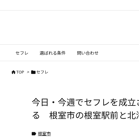
セフレ
選ばれる条件
問い合わせ
TOP
>
セフレ


今日・今週でセフレを成立
る 根室市の根室駅前と北
根室市
