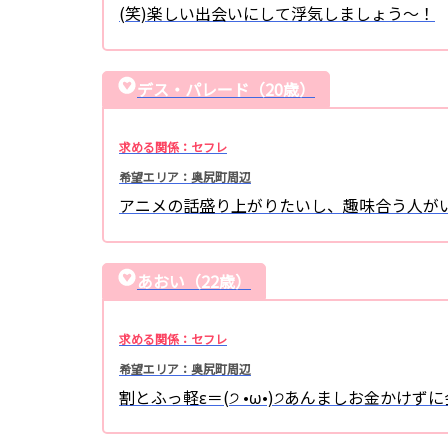
(笑)楽しい出会いにして浮気しましょう〜！
デス・パレード（20歳）
求める関係：セフレ
希望エリア：奥尻町周辺
アニメの話盛り上がりたいし、趣味合う人がいい
あおい（22歳）
求める関係：セフレ
希望エリア：奥尻町周辺
割とふっ軽ε＝(੭ •ω•)੭あんましお金かけず