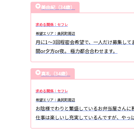
美由紀（34歳）
求める関係：セフレ
希望エリア：奥尻町周辺
月に1～3回程密会希望で、一人だけ募集して
間or夕方or夜。 極力都合合わせます。
真礼（34歳）
求める関係：セフレ
希望エリア：奥尻町周辺
お陰様でわりと繁盛しているお弁当屋さんに
仕事は楽しいし充実しているんですが、やっ