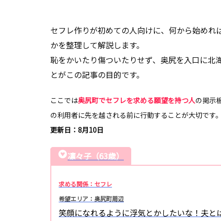
セフレ作りが初めての人向けに、何から始めれ
かを整理して解説します。
恥をかいたり傷ついたりせず、奥尻を入口に北
とがこの記事の目的です。
ここでは
奥尻町でセフレを求める願望を持つ人
の掲示
の利用者に先を越される前に行動することが大切です
更新日：8月10日
凛々子（63歳）
求める関係：セフレ
希望エリア：奥尻町周辺
笑顔になれるように浮気とかしたいな！夫と