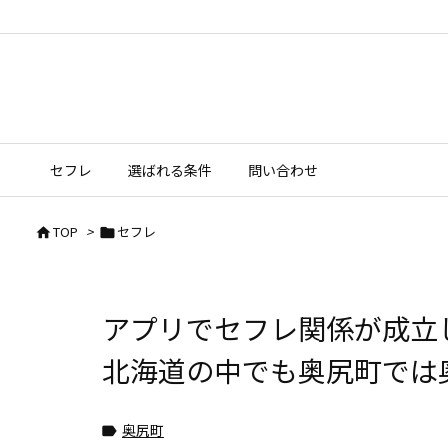
セフレ
選ばれる条件
問い合わせ
TOP
>
セフレ


アプリでセフレ関係が成
北海道の中でも奥尻町では
奥尻町
