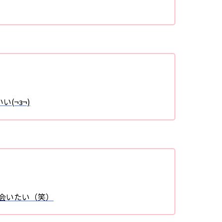
(¬з¬)
に会いたい（笑）