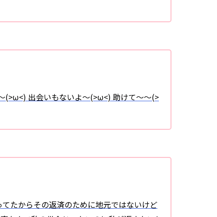
ω<) 出会いもないよ～(>ω<) 助けて～～(>
ってたからその返済のために地元ではないけど