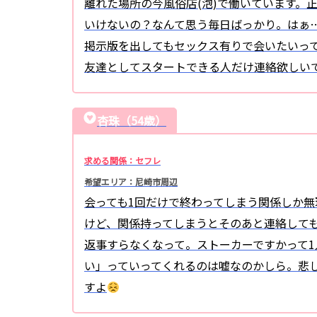
離れた場所の今風俗店(泡)で働いています。
いけないの？なんて思う毎日ばっかり。はぁ
掲示版を出してもセックス有りで会いたいっ
友達としてスタートできる人だけ連絡欲しい
杏珠（54歳）
求める関係：セフレ
希望エリア：尼崎市周辺
会っても1回だけで終わってしまう関係しか無
けど、関係持ってしまうとそのあと連絡して
返事すらなくなって。ストーカーですかって
い」っていってくれるのは嘘なのかしら。悲
すよ