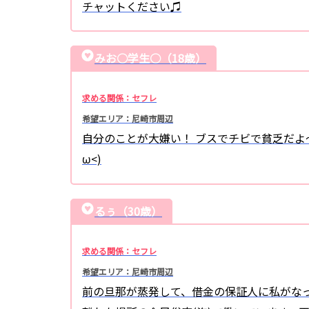
チャットください♫
みお○学生○（18歳）
求める関係：セフレ
希望エリア：尼崎市周辺
自分のことが大嫌い！ ブスでチビで貧乏だよ～(>
ω<)
るぅ（30歳）
求める関係：セフレ
希望エリア：尼崎市周辺
前の旦那が蒸発して、借金の保証人に私がな