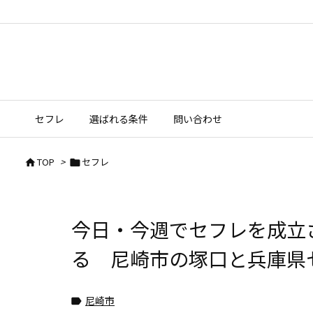
セフレ
選ばれる条件
問い合わせ
TOP
>
セフレ


今日・今週でセフレを成立
る 尼崎市の塚口と兵庫県
尼崎市
