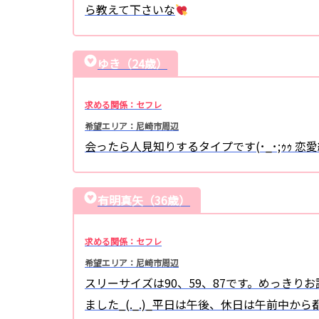
ら教えて下さいな
ゆき（24歳）
求める関係：セフレ
希望エリア：尼崎市周辺
会ったら人見知りするタイプです(･_･;ｩｩ 恋
有明真矢（36歳）
求める関係：セフレ
希望エリア：尼崎市周辺
スリーサイズは90、59、87です。めっき
ました_(._.)_平日は午後、休日は午前中