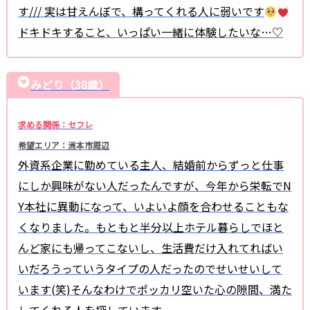
す/// 実は甘えんぼで、構ってくれる人に弱いです
ドキドキすること、いっぱい一緒に体験したいな…♡
みどり（38歳）
求める関係：セフレ
希望エリア：洲本市周辺
外資系企業に勤めている主人、結婚前からずっと仕事
にしか興味がない人だったんですが、今年から栄転でN
Y本社に異動になって、いよいよ顔を合わせることもな
くなりました。もともと半分以上ホテル暮らしでほと
んど家にも帰ってこないし、生活費だけ入れてればい
いだろうっていうタイプの人だったのでせいせいして
います(笑)そんなわけでポッカリ空いた心の隙間、満た
してくれる人を探しています。