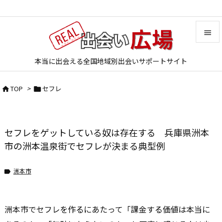


本当に出会える全国地域別出会いサポートサイト
メニュ

TOP
>
セフレ


サイド

前へ
セフレをゲットしている奴は存在する 兵庫県洲本

次へ
市の洲本温泉街でセフレが決まる典型例

検索
洲本市

洲本市でセフレを作るにあたって「課金する価値は本当に