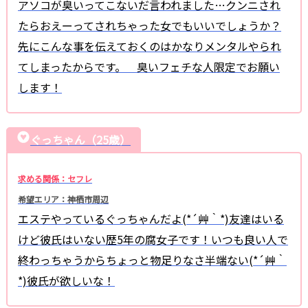
アソコが臭いってこないだ言われました…クンニされ
たらおえーってされちゃった女でもいいでしょうか？
先にこんな事を伝えておくのはかなりメンタルやられ
てしまったからです。 臭いフェチな人限定でお願い
します！
ぐっちゃん（25歳）
求める関係：セフレ
希望エリア：神栖市周辺
エステやっているぐっちゃんだよ(*´艸｀*)友達はいる
けど彼氏はいない歴5年の腐女子です！いつも良い人で
終わっちゃうからちょっと物足りなさ半端ない(*´艸｀
*)彼氏が欲しいな！