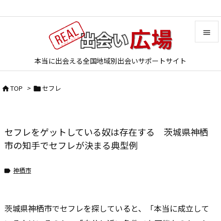


本当に出会える全国地域別出会いサポートサイト
メニュ

TOP
>
セフレ


サイド

前へ
セフレをゲットしている奴は存在する 茨城県神栖

次へ
市の知手でセフレが決まる典型例

検索
神栖市

茨城県神栖市でセフレを探していると、「本当に成立して