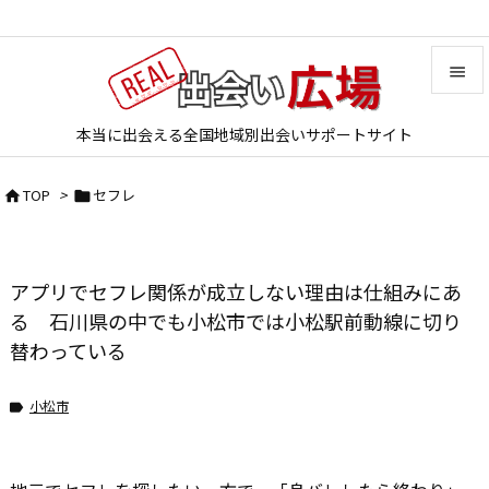


本当に出会える全国地域別出会いサポートサイト
メニュ

TOP
>
セフレ


サイド

前へ
アプリでセフレ関係が成立しない理由は仕組みにあ

次へ
る 石川県の中でも小松市では小松駅前動線に切り
替わっている

検索
小松市
