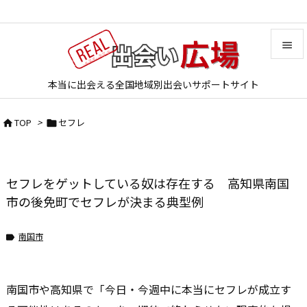


本当に出会える全国地域別出会いサポートサイト
メニュ

TOP
>
セフレ


サイド

前へ
セフレをゲットしている奴は存在する 高知県南国

次へ
市の後免町でセフレが決まる典型例

検索
南国市

南国市や高知県で「今日・今週中に本当にセフレが成立す