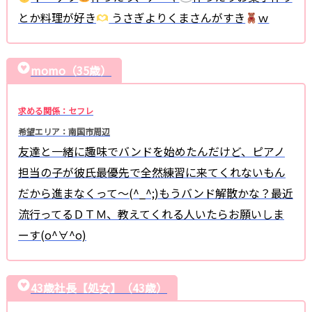
とか料理が好き
うさぎよりくまさんがすき
ｗ
momo（35歳）
求める関係：セフレ
希望エリア：南国市周辺
友達と一緒に趣味でバンドを始めたんだけど、ピアノ
担当の子が彼氏最優先で全然練習に来てくれないもん
だから進まなくって〜(^_^;)もうバンド解散かな？最近
流行ってるＤＴＭ、教えてくれる人いたらお願いしま
ーす(o^∀^o)
43歳社長【処女】（43歳）