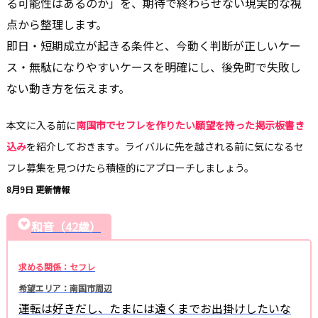
る可能性はあるのか」を、期待で終わらせない現実的な視
点から整理します。
即日・短期成立が起きる条件と、今動く判断が正しいケー
ス・無駄になりやすいケースを明確にし、後免町で失敗し
ない動き方を伝えます。
本文に入る前に
南国市でセフレを作りたい願望を持った掲示板書き
込み
を紹介しておきます。ライバルに先を越される前に気になるセ
フレ募集を見つけたら積極的にアプローチしましょう。
8月9日 更新情報
和音（42歳）
求める関係：セフレ
希望エリア：南国市周辺
運転は好きだし、たまには遠くまでお出掛けしたいな