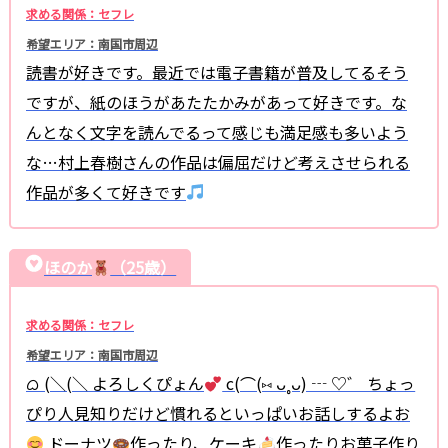
求める関係：セフレ
希望エリア：南国市周辺
読書が好きです。最近では電子書籍が普及してるそう
ですが、紙のほうがあたたかみがあって好きです。な
んとなく文字を読んでるって感じも満足感も多いよう
な…村上春樹さんの作品は偏屈だけど考えさせられる
作品が多くて好きです
ほのか
（25歳）
求める関係：セフレ
希望エリア：南国市周辺
ᜊ (＼(＼ よろしくぴょん
c(⌒(⑅ ᴗ˳ᴗ) ┄ ♡゛ ちょっ
ぴり人見知りだけど慣れるといっぱいお話しするよお
ドーナツ
作ったり、ケーキ
作ったりお菓子作り