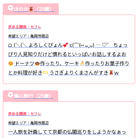
ほのか
（25歳）
求める関係：セフレ
希望エリア：亀岡市周辺
ᜊ (＼(＼ よろしくぴょん
c(⌒(⑅ ᴗ˳ᴗ) ┄ ♡゛ ちょっ
ぴり人見知りだけど慣れるといっぱいお話しするよお
ドーナツ
作ったり、ケーキ
作ったりお菓子作り
とか料理が好き
うさぎよりくまさんがすき
ｗ
傷心旅行（25歳）
求める関係：セフレ
希望エリア：亀岡市周辺
一人旅を計画してて京都の仏閣巡りをしようかなぁっ