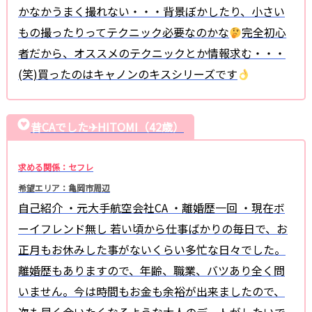
かなかうまく撮れない・・・背景ぼかしたり、小さい
もの撮ったりってテクニック必要なのかな
完全初心
者だから、オススメのテクニックとか情報求む・・・
(笑)買ったのはキャノンのキスシリーズです
昔CAでした✈HITOMI（42歳）
求める関係：セフレ
希望エリア：亀岡市周辺
自己紹介 ・元大手航空会社CA ・離婚歴一回 ・現在ボ
ーイフレンド無し 若い頃から仕事ばかりの毎日で、お
正月もお休みした事がないくらい多忙な日々でした。
離婚歴もありますので、年齢、職業、バツあり全く問
いません。今は時間もお金も余裕が出来ましたので、
次も早く会いたくなるような大人のデートがしたいで