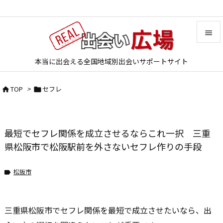


本当に出会える全国地域別出会いサポートサイト
メニュ

TOP
>
セフレ


サイド

前へ
最短でセフレ関係を成立させるならこれ一択 三重

次へ
県松阪市で松阪駅前を外さないセフレ作りの手段

検索
松阪市

三重県松阪市でセフレ関係を最短で成立させたいなら、出