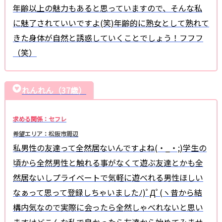
年齢以上の魅力もあると思っていますので、そんな私
に魅了されていいですよ(笑)年齢的に熟女として熟れて
きた身体が自然と誘惑していくことでしょう！フフフ
（笑）
れんれん（37歳）
求める関係：セフレ
希望エリア：松阪市周辺
私男性の友達って全然居ないんですよね(・_・;)学生の
頃から全然男性と触れる事がなくて遊ぶ友達とかも全
然居ないしプライベートで気軽に遊べれる男性ほしい
なぁって思って登録しちゃいましたﾉ)ﾟДﾟ(ヽ昔から結
構内気なので実際に会ったら全然しゃべれないと思い
ますけどこんな私で良かったら友達から始めてみませ