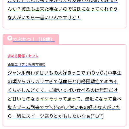
んか？彼氏も出来た事ないので彼氏になってくれそう
な人がいたら一番いいんですけど！
でぶかつ！（18歳）
求める関係：セフレ
希望エリア：松阪市周辺
ジャンル問わず甘いもの大好きっこです(ӦｖӦ｡)中学生
の頃からガリガリすぎて低血圧と月経困難症でめちゃ
くちゃしんどくて、ご飯いっぱい食べるのは無理だけ
ど甘いものならイケそうって思って、最近になって食べ
歩きブーム到来です＼(^o^)／甘いもの好きな人がいた
ら一緒にスイーツ巡りとかもしたいなぁ(*'ω'*)