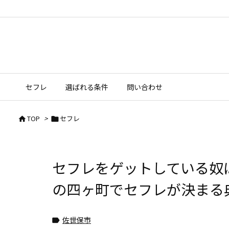
セフレ
選ばれる条件
問い合わせ
TOP
>
セフレ


セフレをゲットしている奴
の四ヶ町でセフレが決まる
佐世保市
