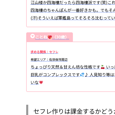
江山楼か四海樓だったら四海樓派です(笑)こ
四海樓のちゃんぽんが一番好きかも。でもそ
(汗)そういえば軍艦島ってそろそろ沈むって
ことね
（30歳）
求める関係：セフレ
希望エリア：佐世保市周辺
ちょっぴり天然＆甘えん坊な性格です
いっ
巨乳がコンプレックスです
♪ 人見知り等
いな
セフレ作りは課金するかどう