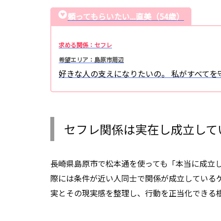
頼ってもらいたい...直美（54歳）
求める関係：セフレ
希望エリア：島原市周辺
好きな人の支えになりたいの。 私がすべてを
セフレ関係は実在し成立して
長崎県島原市で松本通を使っても「本当に成立
際には条件が近い人同士で関係が成立している
実とその現実感を整理し、行動を正当化できる