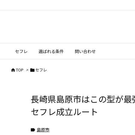
セフレ
選ばれる条件
問い合わせ
TOP
>
セフレ


長崎県島原市はこの型が最
セフレ成立ルート
島原市
