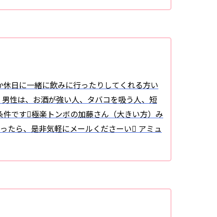
か休日に一緒に飲みに行ったりしてくれる方い
。男性は、お酒が強い人、タバコを吸う人、短
条件です極楽トンボの加藤さん（大きい方）み
ったら、是非気軽にメールくださーい アミュ