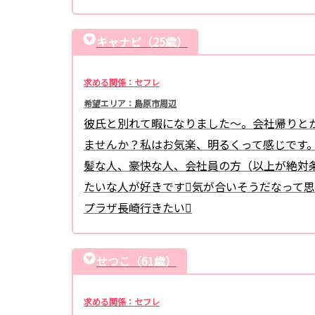
キャナピ（25歳）
求める関係：セフレ
希望エリア：島原市周辺
彼氏と別れて暇になりました〜。会社帰りと
ませんか？私はお気楽、明るくって感じです
髪な人、豪快な人、会社員の方（以上が絶対
たいな人が好きです気が合いそうだなって思
プラザ長崎行きたい
せつこ（61歳）
求める関係：セフレ