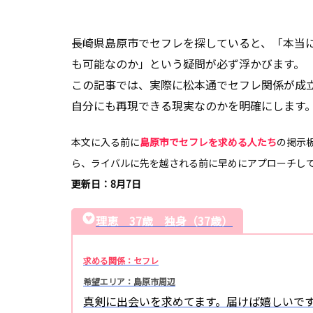
長崎県島原市でセフレを探していると、「本当
も可能なのか」という疑問が必ず浮かびます。
この記事では、実際に松本通でセフレ関係が成
自分にも再現できる現実なのかを明確にします
本文に入る前に
島原市でセフレを求める人たち
の掲示
ら、ライバルに先を越される前に早めにアプローチし
更新日：8月7日
理恵 37歳 独身（37歳）
求める関係：セフレ
希望エリア：島原市周辺
真剣に出会いを求めてます。届けば嬉しいで