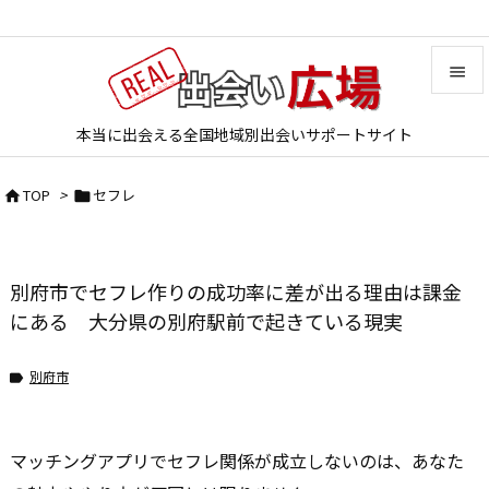


本当に出会える全国地域別出会いサポートサイト
メニュ

TOP
>
セフレ


サイド

前へ
別府市でセフレ作りの成功率に差が出る理由は課金

次へ
にある 大分県の別府駅前で起きている現実

検索
別府市

マッチングアプリでセフレ関係が成立しないのは、あなた