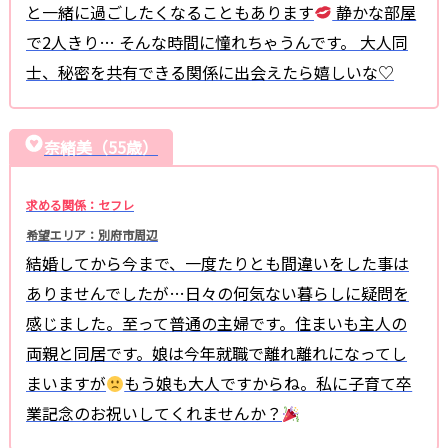
と一緒に過ごしたくなることもあります
静かな部屋
で2人きり… そんな時間に憧れちゃうんです。 大人同
士、秘密を共有できる関係に出会えたら嬉しいな♡
奈緒美（55歳）
求める関係：セフレ
希望エリア：別府市周辺
結婚してから今まで、一度たりとも間違いをした事は
ありませんでしたが…日々の何気ない暮らしに疑問を
感じました。至って普通の主婦です。住まいも主人の
両親と同居です。娘は今年就職で離れ離れになってし
まいますが
もう娘も大人ですからね。私に子育て卒
業記念のお祝いしてくれませんか？