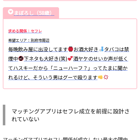
まぼろし（58歳）
求める関係：セフレ
希望エリア：別府市周辺
毎晩飲み屋に出没してます
お酒大好き
タバコは禁
煙中
下ネタも大好き(笑)
酒ヤケのせいか声が低く
てハスキーだから「ニューハーフ？」ってたまに聞か
れるけど、そういう男はグーで殴ります
マッチングアプリはセフレ成立を前提に設計さ
れていない
マッチングアプリでセフレ関係が成立しない最大の理由