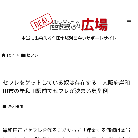


本当に出会える全国地域別出会いサポートサイト
メニュ

TOP
>
セフレ


サイド

前へ
セフレをゲットしている奴は存在する 大阪府岸和

次へ
田市の岸和田駅前でセフレが決まる典型例

検索
岸和田市

岸和田市でセフレを作るにあたって「課金する価値は本当