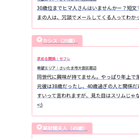
30歳位までヒマ人さんはいませんかー？短文
まの人は、冗談でメールしてくる人ってわかって
カシス（25歳）
求める関係：セフレ
希望エリア：さいたま市大宮区周辺
同世代に興味が持てません。やっぱり年上で
元彼は38歳だったし、40歳過ぎの人と関係
すいって言われますが、見た目はスリムじゃな
<;)
某財閥夫人（49歳）