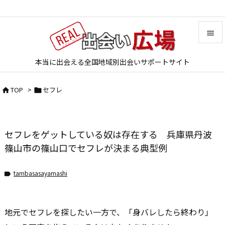


本当に出会える全国地域別出会いサポートサイト
メニュ

TOP
>
セフレ


サイド

前へ
セフレをゲットしている奴は存在する 兵庫県丹波

次へ
篠山市の篠山口でセフレが決まる典型例

検索
tambasasayamashi

地元でセフレを探したい一方で、「身バレしたら終わり」