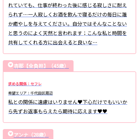
れていても、仕事が終わった後に感じる寂しさに耐え
られず…一人寂しくお酒を飲んで寝るだけの毎日に誰
か癒やしを与えてください。自分ではそんなことない
と思うのによく天然と言われます；こんな私と時間を
共有してくれる方に出会えると良いな…
杏那【全負担】（45歳）
求める関係：セフレ
希望エリア：千代田区周辺
私との関係に遠慮はいりません♥下心だけでもいいか
ら先ずお返事もらえたら期待に応えます♥♥
アンナ（28歳）