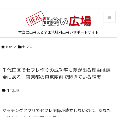


本当に出会える全国地域別出会いサポートサイト
メニュ

TOP
>
セフレ


サイド

前へ
千代田区でセフレ作りの成功率に差が出る理由は課

次へ
金にある 東京都の東京駅前で起きている現実

検索
千代田区

マッチングアプリでセフレ関係が成立しないのは、あなた