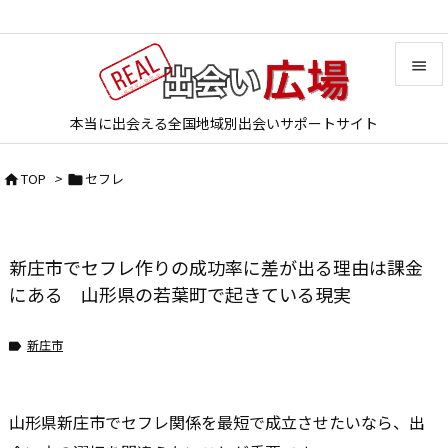


本当に出会える全国地域別出会いサポートサイト
メニュ

TOP
>
セフレ


サイド

前へ
新庄市でセフレ作りの成功率に差が出る理由は課金

次へ
にある 山形県の若葉町で起きている現実

検索
新庄市

山形県新庄市でセフレ関係を最短で成立させたいなら、出