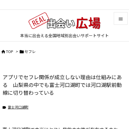


本当に出会える全国地域別出会いサポートサイト
メニュ

TOP
>
セフレ


サイド

前へ
アプリでセフレ関係が成立しない理由は仕組みにあ

次へ
る 山梨県の中でも富士河口湖町では河口湖駅前動
線に切り替わっている

検索
富士河口湖町
