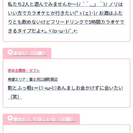
私たち2人と遊んでみませんか〜(ﾉ ´＾,_」＾)ﾉ ノリは
いい方でカラオケとか行きたい(*ゝ(ェ)･)ﾉ お酒はふた
りとも飲めないけどフリードリンクで5時間カラオケで
きるタイプだよ+:｡ヾ(o･ω･)ﾉﾟ.+:
あおい（22歳）
求める関係：セフレ
希望エリア：富士河口湖町周辺
割とふっ軽ε＝(੭ •ω•)੭あんましお金かけずに会いたい
（笑）
彼女にしてほしいな（20歳）