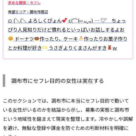
求める関係：セフレ
希望エリア：調布市周辺
ᜊ (＼(＼ よろしくぴょん
c(⌒(⑅ ᴗ˳ᴗ) ┄ ♡゛ ちょっ
ぴり人見知りだけど慣れるといっぱいお話しするよお
ドーナツ
作ったり、ケーキ
作ったりお菓子作り
とか料理が好き
うさぎよりくまさんがすき
ｗ
調布市にセフレ目的の女性は実在する
このセクションでは、調布市に本当にセフレ目的で動いて
いる女性がいるのかを結論から示し、募集の実態と調布市
という地域性を踏まえて現実を整理します。冷やかしや誤解
を避け、無駄な登録や課金を防ぐための判断材料を明確に