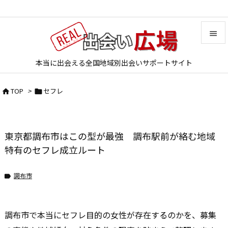


本当に出会える全国地域別出会いサポートサイト
メニュ

TOP
>
セフレ


サイド

前へ
東京都調布市はこの型が最強 調布駅前が絡む地域

次へ
特有のセフレ成立ルート

検索
調布市

調布市で本当にセフレ目的の女性が存在するのかを、募集