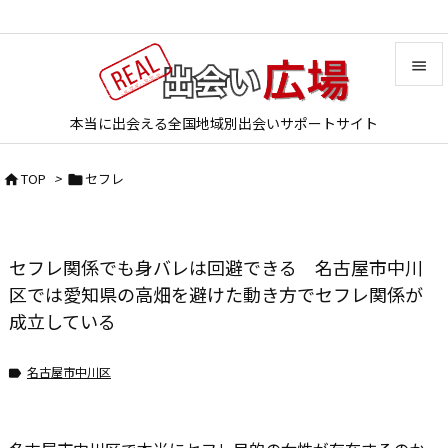


本当に出会える全国地域別出会いサポートサイト
メニュ

TOP
>
セフレ


サイド

前へ
セフレ関係でも身バレは回避できる 名古屋市中川

次へ
区では愛知県の高畑を避けた動き方でセフレ関係が
成立している

検索
名古屋市中川区
